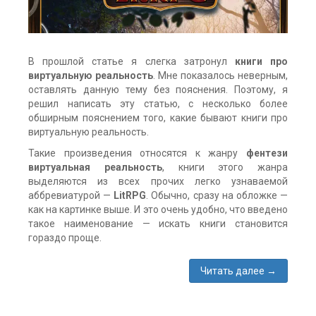
виртуальной
реальности
комментария
4
В прошлой статье я слегка затронул
книги про
виртуальную реальность
. Мне показалось неверным,
оставлять данную тему без пояснения. Поэтому, я
решил написать эту статью, с несколько более
обширным пояснением того, какие бывают книги про
виртуальную реальность.
Такие произведения относятся к жанру
фентези
виртуальная реальность
, книги этого жанра
выделяются из всех прочих легко узнаваемой
аббревиатурой —
LitRPG
. Обычно, сразу на обложке —
как на картинке выше. И это очень удобно, что введено
такое наименование — искать книги становится
гораздо проще.
Читать далее
→
Метки:
litrpg
,