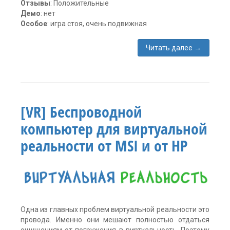
Отзывы
: Положительные
Демо
: нет
Особое
: игра стоя, очень подвижная
Читать далее
→
Метки:
HTC
Vive
,
oculus
rift
,
[VR] Беспроводной
VR
Invaders
,
компьютер для виртуальной
виртуальная
реальность
,
реальности от MSI и от HP
Игра
,
Шутер
Оставить
комментарий
Одна из главных проблем виртуальной реальности это
провода. Именно они мешают полностью отдаться
ощущениям от погружения в виртуальность. Поэтому