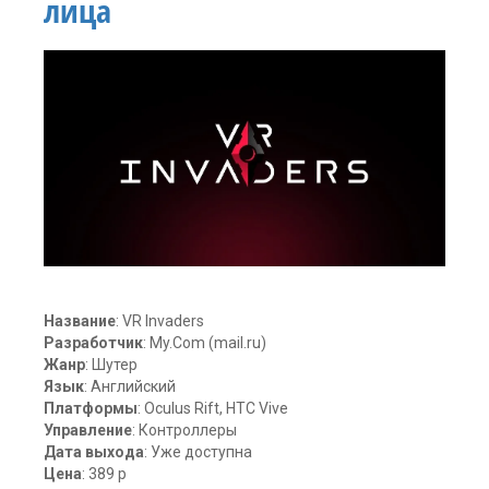
лица
экрана
,
шлем
для
телефона
,
Шлем
с
телефоном
комментариев
11
Название
: VR Invaders
Разработчик
: My.Com (mail.ru)
Жанр
: Шутер
Язык
: Английский
Платформы
: Oculus Rift, HTC Vive
Управление
: Контроллеры
Дата выхода
: Уже доступна
Цена
: 389 р