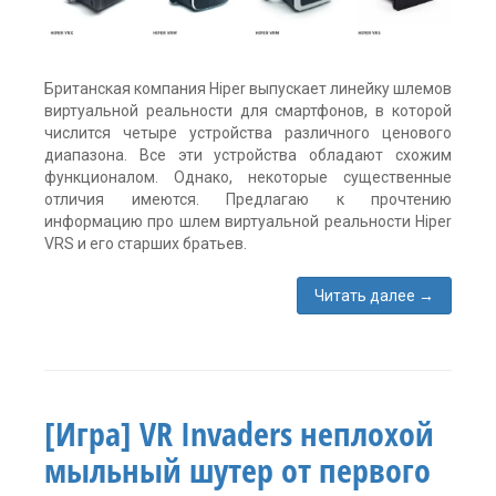
Квест
Оставить
комментарий
Британская компания Hiper выпускает линейку шлемов
виртуальной реальности для смартфонов, в которой
числится четыре устройства различного ценового
диапазона. Все эти устройства обладают схожим
функционалом. Однако, некоторые существенные
отличия имеются. Предлагаю к прочтению
информацию про шлем виртуальной реальности Hiper
VRS и его старших братьев.
Читать далее
→
Метки:
Fibrum
,
Hiper
,
виртуальная
реальность
,
[Игра] VR Invaders неплохой
шлем
виртуальной
мыльный шутер от первого
реальности
без