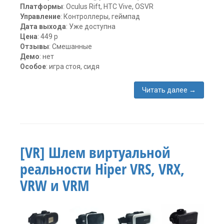
Платформы
: Oculus Rift, HTC Vive, OSVR
Управление
: Контроллеры, геймпад
Дата выхода
: Уже доступна
Цена
: 449 р
Отзывы
: Смешанные
Демо
: нет
Особое
: игра стоя, сидя
Читать далее
→
Метки:
Alice
VR
,
Carbon
Studio
,
[VR] Шлем виртуальной
HTC
Vive
,
реальности Hiper VRS, VRX,
oculus
rift
,
VRW и VRM
UE4
,
Бродилка
,
виртуальная
реальность
,
Игра
,