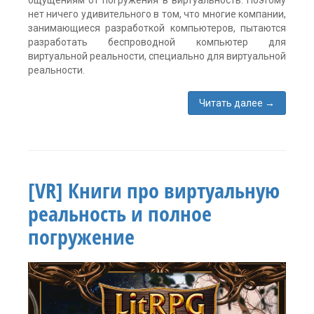
нет ничего удивительного в том, что многие компании,
занимающиеся разработкой компьютеров, пытаются
разработать беспроводной компьютер для
виртуальной реальности, специально для виртуальной
реальности.
Читать далее
→
Метки:
HP
,
HTC
Vive
,
MSI
,
[VR] Книги про виртуальную
oculus
rift
,
реальность и полное
виртуальная
реальность
,
погружение
компьютер
для
виртуальной
реальности
,
технологии
,
штуки
для