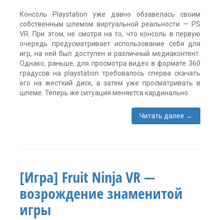
Консоль Playstation уже давно обзавелась своим
собственным шлемом виртуальной реальности — PS
VR. При этом, не смотря на то, что консоль в первую
очередь предусматривает использование себя для
игр, на ней был доступен и различный медиаконтент.
Однако, раньше, для просмотра видео в формате 360
градусов на playstation требовалось сперва скачать
его на жесткий диск, а затем уже просматривать в
шлеме. Теперь же ситуация меняется кардинально.
Читать далее
→
Метки:
360
,
PSVR
,
youtube
vr
,
[Игра] Fruit Ninja VR —
виртуальная
реальность
,
возрождение знаменитой
программа
виртуальной
игры
реальности
комментария