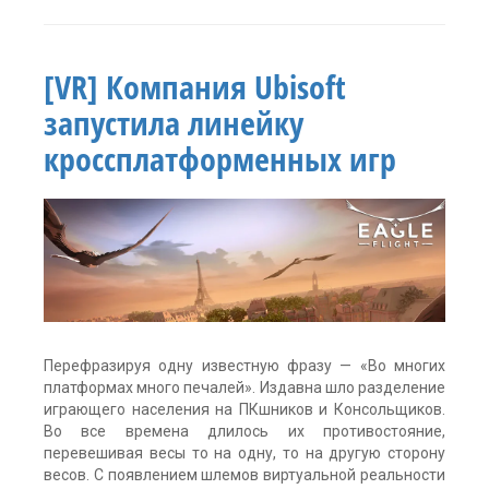
Fruit
Ninja
VR
,
Halfbrick
[VR] Компания Ubisoft
Studios
,
HTC
запустила линейку
Vive
,
oculus
кроссплатформенных игр
rift
,
PSVR
,
аркада
,
виртуальная
реальность
,
Игра
Оставить
комментарий
Перефразируя одну известную фразу — «Во многих
платформах много печалей». Издавна шло разделение
играющего населения на ПКшников и Консольщиков.
Во все времена длилось их противостояние,
перевешивая весы то на одну, то на другую сторону
весов. С появлением шлемов виртуальной реальности