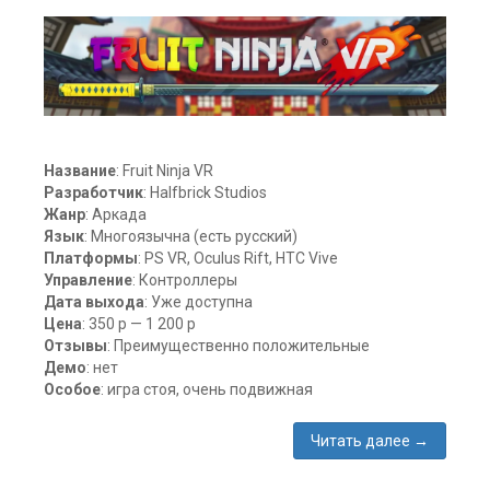
2
Название
: Fruit Ninja VR
Разработчик
: Halfbrick Studios
Жанр
: Аркада
Язык
: Многоязычна (есть русский)
Платформы
: PS VR, Oculus Rift, HTC Vive
Управление
: Контроллеры
Дата выхода
: Уже доступна
Цена
: 350 р — 1 200 р
Отзывы
: Преимущественно положительные
Демо
: нет
Особое
: игра стоя, очень подвижная
Читать далее
→
Метки: