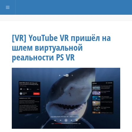
Переключить навигацию
[VR] YouTube VR пришёл на
шлем виртуальной
реальности PS VR