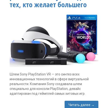
тех, кто желает большего
Expirience
,
PSVR
,
Игра
,
спорт
Оставить
комментарий
Шлем Sony PlayStation VR — это синтез всех
инновационных технологий в сфере виртуальной
реальности. Компания Sony создавала шлем
специально для консоли PlayStation, девайс
адаптирован под геймплей самых хитовых игр.
Читать далее
→