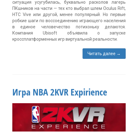
ситуация усугубилась, буквально расколов лагерь
ПКшников на части — тех кто выбрал шлем Oculus Rift,
HTC Vive или другой, менее популярный. Но первые
робкие шаги по воссоединению играющего населения
в единое человечество потихоньку делаются.
Компания Ubisoft объявила о запуске
кроссплатформенных игр виртуальной реальности.
Читать далее
→
Метки:
Eagle
Flight
,
HTC
Vive
,
Игра NBA 2KVR Expirience
oculus
rift
,
PSVR
,
Star
Trek
,
Werewolves
Within
,
новости
Один
комментарий