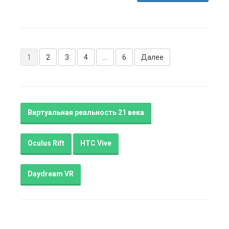
Метки:
PSVR
комментария
2
Навигация
1
2
3
4
…
6
Далее
по
записям
Виртуальная реальность 21 века
Oculus Rift
HTC Vive
Daydream VR