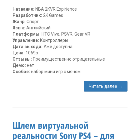
Название:
NBA 2KVR Expirience
Разработчик:
2K Games
Жанр:
Спорт
Язык:
Английский
Платформы:
HTC Vive, PSVR, Gear VR
Управление:
Контроллеры
Дата выхода:
Уже доступна
Цена:
1069р
Отзывы:
Преимущественно отрицательные
Демо:
нет
Особое:
набор мини игр с мячом
Читать далее
→
Метки:
2K
Games
,
Gear
VR
,
Шлем виртуальной
HTC
Vive
,
реальности Sony PS4 – для
NBA
2KVR