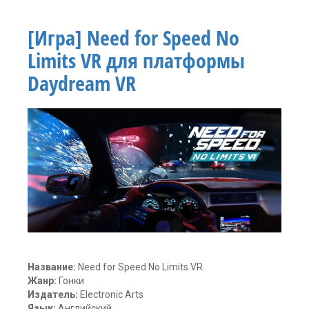
виртуальная
реальность
,
[Игра] Need for Speed No
новости
,
программа
Limits VR для платформы
виртуальной
реальности
Daydream VR
Один
комментарий
Название:
Need for Speed No Limits VR
Жанр:
Гонки
Издатель:
Electronic Arts
Язык:
Английский