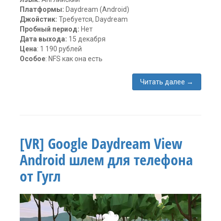
Платформы:
Daydream (Android)
Джойстик:
Требуется, Daydream
Пробный период:
Нет
Дата выхода:
15 декабря
Цена
: 1 190 рублей
Особое
: NFS как она есть
Читать далее
→
Метки:
Daydream
,
Electronic
Arts
,
Need
[VR] Google Daydream View
For
Speed
,
Android шлем для телефона
Need
for
от Гугл
Speed
No
Limits
VR
,
Гонки
,
игра