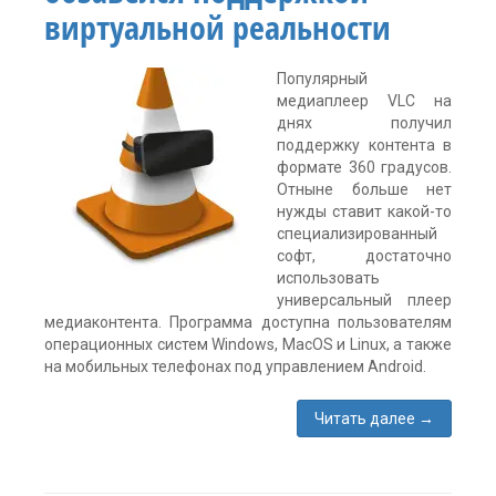
экрана
,
виртуальной реальности
шлем
для
телефона
Популярный
Один
комментарий
медиаплеер VLC на
днях получил
поддержку контента в
формате 360 градусов.
Отныне больше нет
нужды ставит какой-то
специализированный
софт, достаточно
использовать
универсальный плеер
медиаконтента. Программа доступна пользователям
операционных систем Windows, MacOS и Linux, а также
на мобильных телефонах под управлением Android.
Читать далее
→
Метки:
360
,
VLC
,