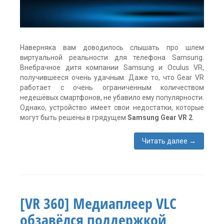
Наверняка вам доводилось слышать про шлем
виртуальной реальности для телефона Samsung.
Внебрачное дитя компании Samsung и Oculus VR,
получившееся очень удачным. Даже то, что Gear VR
работает с очень ограниченным количеством
недешёвых смартфонов, не убавило ему популярности.
Однако, устройство имеет свои недостатки, которые
могут быть решены в грядущем
Samsung Gear VR 2
.
Читать далее
→
Метки:
Gear
VR
,
Samsung
,
шлем
[VR 360] Медиаплеер VLC
виртуальной
реальности
обзавёлся поддержкой
без