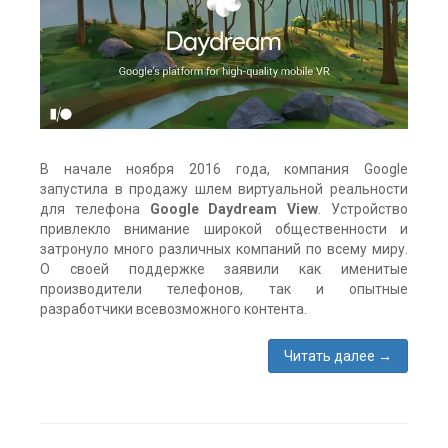
для
мобильного
,
машины
Один
комментарий
В начале ноября 2016 года, компания Google
запустила в продажу шлем виртуальной реальности
для телефона
Google Daydream View
. Устройство
привлекло внимание широкой общественности и
затронуло много различных компаний по всему миру.
О своей поддержке заявили как именитые
производители телефонов, так и опытные
разработчики всевозможного контента.
Читать далее
→
Метки:
Daydream
,
Daydream
View
,