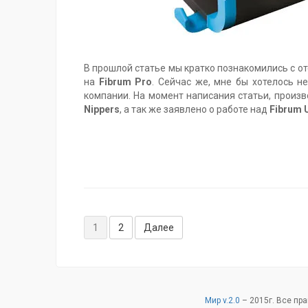
В прошлой статье мы кратко познакомились с 
на
Fibrum Pro
. Сейчас же, мне бы хотелось 
компании. На момент написания статьи, произ
Nippers
, а так же заявлено о работе над
Fibrum U
Метки:
Fibrum
,
Fibrum
Nippers
,
Fibrum
Навигация
Pro
,
1
2
Далее
Fibrum
по
Ultra
,
виртуальная
записям
реальность
,
дополненная
реальность
,
Мир v.2.0
–
2015
г. Все пр
обзор
,