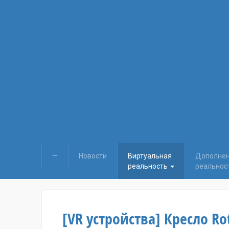
—
Новости
Виртуальная
Дополне
реальность
реальнос
[VR устройства] Кресло R