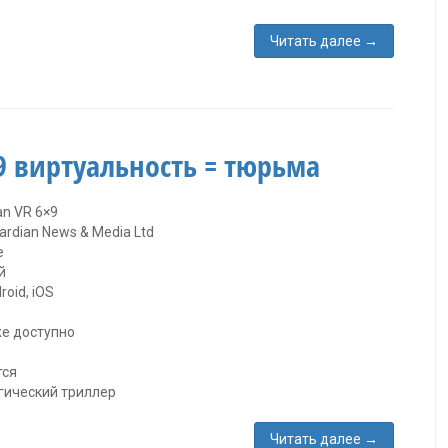
Читать далее
→
×9 виртуальность = тюрьма
an VR 6×9
rdian News & Media Ltd
е
й
roid, iOS
же доступно
тся
гический триллер
Читать далее
→