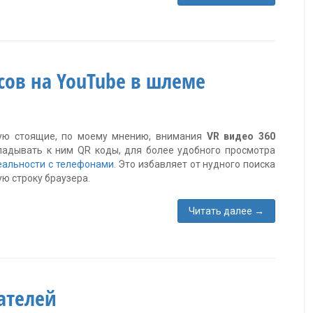
сов на YouTube в шлеме
икую стоящие, по моему мнению, внимания
VR видео 360
кладывать к ним QR коды, для более удобного просмотра
еальности с телефонами
. Это избавляет от нудного поиска
ую строку браузера.
Читать далее
→
ателей