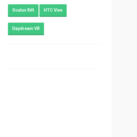
Oculus Rift
HTC Vive
Daydream VR