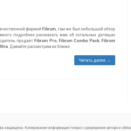
отечественной фирмой
Fibrum
, там же был небольшой обзор
немного подробнее рассказать вам об остальных детищах
водитель продаёт
Fibrum Pro
,
Fibrum Combo Pack
,
Fibrum
ltra
. Давайте рассмотрим их ближе.
Читать далее
→
ава защищены. Копирование информации только с разрешения автора и обяза