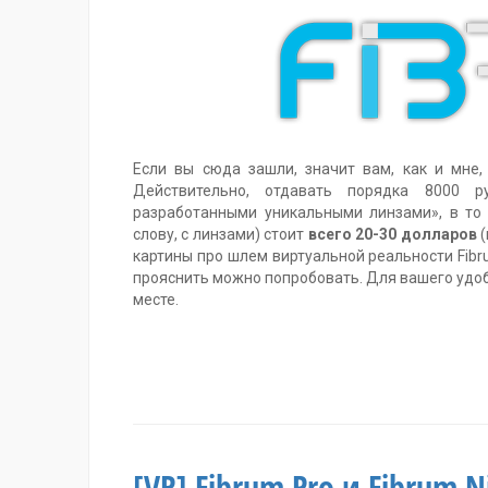
Если вы сюда зашли, значит вам, как и мне, 
Действительно, отдавать порядка 8000 р
разработанными уникальными линзами», в то
слову, с линзами) стоит
всего 20-30 долларов
(
картины про шлем виртуальной реальности Fibru
прояснить можно попробовать. Для вашего удо
месте.
Метки:
Fibrum
Pro
,
отзывы
,
шлем
[VR] Fibrum Pro и Fibrum 
виртуальной