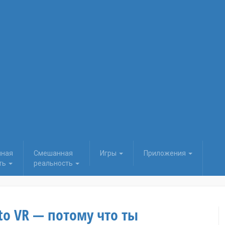
нная
Смешанная
Игры
Приложения
ть
реальность
oto VR — потому что ты