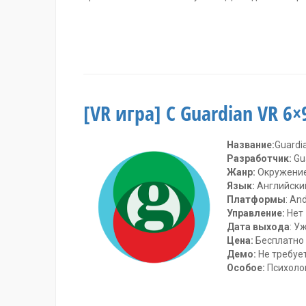
Метки:
Gear
VR
,
HTC
Vive
,
[VR игра] С Guardian VR 6
oculus
rift
,
PSVR
,
Roto
Название:
Guardi
VR
,
Разработчик:
Gua
технологии
,
Жанр:
Окружени
штуки
Язык:
Английски
для
Платформы
: And
виртуальной
Управление:
Нет
реальности
комментария
Дата выхода
: У
4
Цена:
Бесплатно
Демо:
Не требуе
Особое:
Психоло