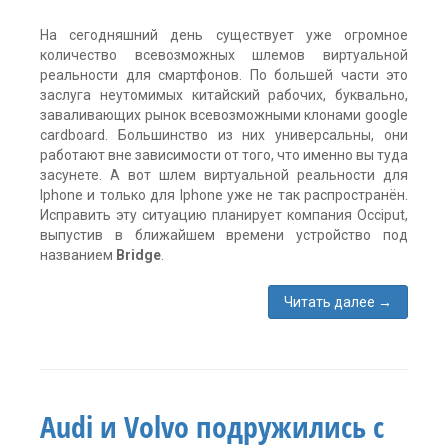
На сегодняшний день существует уже огромное
количество всевозможных шлемов виртуальной
реальности для смартфонов. По большей части это
заслуга неутомимых китайский рабочих, буквально,
заваливающих рынок всевозможными клонами google
cardboard. Большинство из них универсальны, они
работают вне зависимости от того, что именно вы туда
засунете. А вот шлем виртуальной реальности для
Iphone и только для Iphone уже не так распространён.
Исправить эту ситуацию планирует компания Occiput,
выпустив в ближайшем времени устройство под
названием
Bridge
.
Читать далее
→
Метки:
Bridge
,
iPhone
,
mixed
reality
,
Audi и Volvo подружились с
Occiput
,
виртуальная