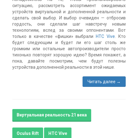
ситуацию, рассмотреть ассортимент ожидаемых
устройств виртуальной и дополненной реальности и
сделать свой выбор. И выбор очевиден — отбросив
гордость, они сделали шаг навстречу новым
технологиям, вслед за своими оппонентами. Вот
только в качестве «фишки» выбрали
HTC Vive
. Кто
будет следующим и будет ли его шаг столь же
громким или остальные автопроизводители просто
тихонько повторят хорошую идею? Время покажет, а
пока, давайте посмотрим, чем будут полезны
устройства дополненной реальности в этой нише.
Читать далее
→
Метки:
HTC
Vive
,
Microsoft
Hololens
,
Виртуальная реальность 21 века
дополненная
реальность
,
машины
,
Oculus Rift
HTC Vive
новости
,