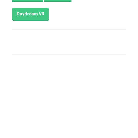
технологии
комментария
4
Daydream VR