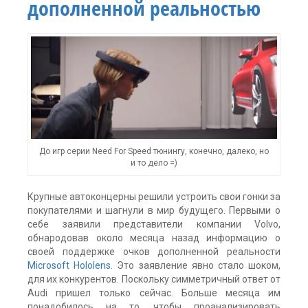
дополненной реальностью
реальность
,
смешанная
реальность
,
шлем
для
Iphone
комментария
2
До игр серии Need For Speed тюнингу, конечно, далеко, но
и то дело =)
Крупные автоконцерны решили устроить свои гонки за
покупателями и шагнули в мир будущего. Первыми о
себе заявили представители компании Volvo,
обнародовав около месяца назад информацию о
своей поддержке очков дополненной реальности
Microsoft Hololens
. Это заявление явно стало шоком,
для их конкурентов. Поскольку симметричный ответ от
Audi пришел только сейчас. Больше месяца им
понадобилось на то, чтобы проанализировать