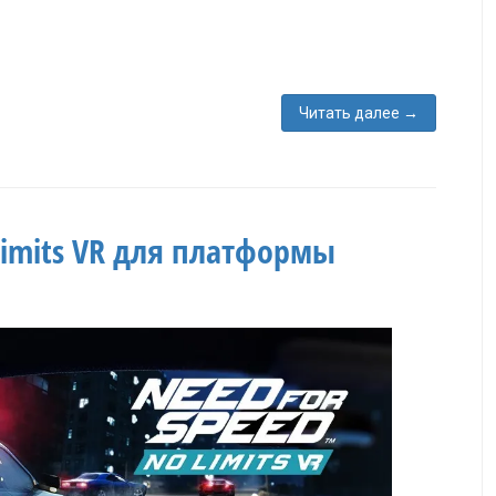
Читать далее
→
 Limits VR для платформы