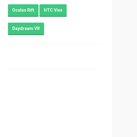
Oculus Rift
HTC Vive
Daydream VR