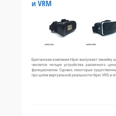
и VRM
Британская компания Hiper выпускает линейку 
числится четыре устройства различного цен
функционалом. Однако, некоторые существенн
про шлем виртуальной реальности Hiper VRS и е
Метки:
Fibrum
,
Hiper
,
виртуальная
реальность
,