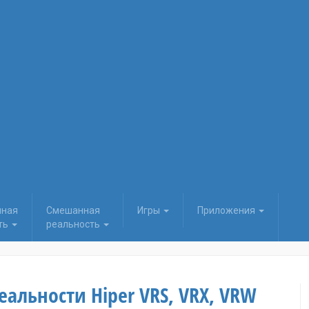
нная
Смешанная
Игры
Приложения
ть
реальность
альности Hiper VRS, VRX, VRW