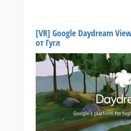
Метки:
Daydream
,
Electronic
Arts
,
Need
[VR] Google Daydream Vie
For
Speed
,
от Гугл
Need
for
Speed
No
Limits
VR
,
Гонки
,
игра
для
мобильного
,
машины
Один
комментарий