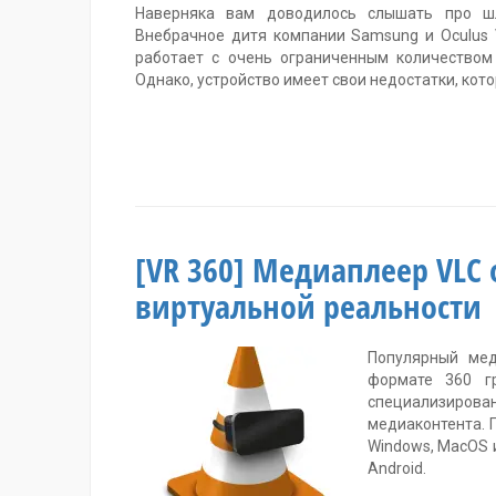
Наверняка вам доводилось слышать про ш
Внебрачное дитя компании Samsung и Oculus 
работает с очень ограниченным количеством
Однако, устройство имеет свои недостатки, ко
Метки:
Gear
VR
,
Samsung
,
шлем
[VR 360] Медиаплеер VLC
виртуальной
реальности
виртуальной реальности
без
экрана
,
шлем
Популярный мед
для
телефона
формате 360 г
Один
специализирован
комментарий
медиаконтента. 
Windows, MacOS 
Android.