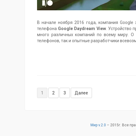
В начале ноября 2016 года, компания Google
телефона
Google Daydream View
. Устройство 
много различных компаний по всему миру. О
телефонов, так и опытные разработчики всевоз
Метки:
Daydream
,
Daydream
View
,
Daydream
Навигация
VR
,
1
2
3
Далее
Google
,
по
виртуальная
реальность
,
записям
новости
,
обзор
,
шлем
Мир v.2.0
–
2015
г. Все пр
виртуальной
реальности
,