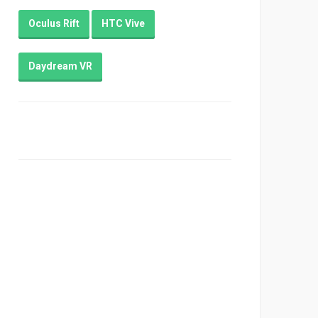
Oculus Rift
HTC Vive
Daydream VR