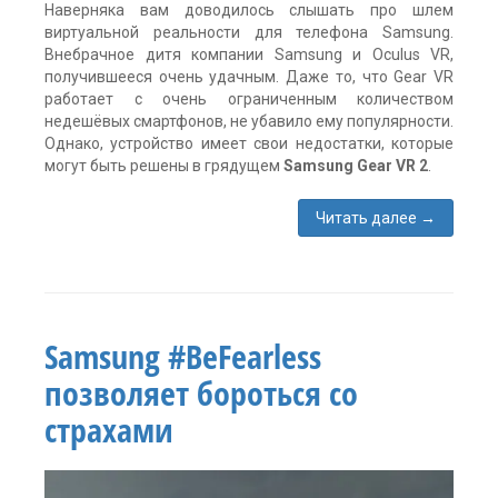
Наверняка вам доводилось слышать про шлем
виртуальной реальности для телефона Samsung.
Внебрачное дитя компании Samsung и Oculus VR,
получившееся очень удачным. Даже то, что Gear VR
работает с очень ограниченным количеством
недешёвых смартфонов, не убавило ему популярности.
Однако, устройство имеет свои недостатки, которые
могут быть решены в грядущем
Samsung Gear VR 2
.
Читать далее
→
Метки:
Gear
VR
,
Samsung
,
шлем
Samsung #BeFearless
виртуальной
реальности
позволяет бороться со
без
экрана
,
страхами
шлем
для
телефона
Один