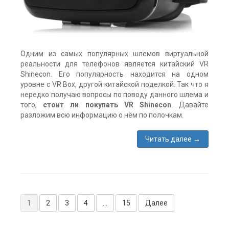
Одним из самых популярных шлемов виртуальной
реальности для телефонов является китайский VR
Shinecon. Его популярность находится на одном
уровне с VR Box, другой китайской поделкой. Так что я
нередко получаю вопросы по поводу данного шлема и
того,
стоит ли покупать VR Shinecon
. Давайте
разложим всю информацию о нём по полочкам.
Читать далее
→
Метки:
VR
Shinecon
,
обзор
,
шлем
Навигация
виртуальной
1
2
3
4
…
15
Далее
реальности
по
без
экрана
,