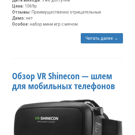
Дата выхода:
Уже доступна
Цена:
1069р
Отзывы:
Преимущественно отрицательные
Демо:
нет
Особое:
набор мини игр с мячом
Читать далее
→
Метки:
2K
Games
,
Gear
VR
,
Обзор VR Shinecon — шлем
HTC
Vive
,
для мобильных телефонов
NBA
2KVR
Expirience
,
PSVR
,
Игра
,
спорт
Оставить
комментарий