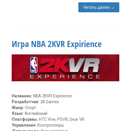
Читать далее
→
Метки:
ВиО
,
телефон
,
шлем
для
Игра NBA 2KVR Expirience
телефона
комментария
3
Название:
NBA 2KVR Expirience
Разработчик:
2K Games
Жанр:
Спорт
Язык:
Английский
Платформы:
HTC Vive, PSVR, Gear VR
Управление:
Контроллеры