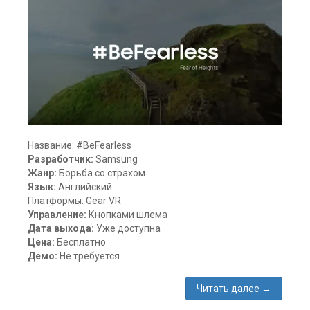
комментарий
Название: #BeFearless
Разработчик:
Samsung
Жанр:
Борьба со страхом
Язык:
Английский
Платформы: Gear VR
Управление:
Кнопками шлема
Дата выхода:
Уже доступна
Цена:
Бесплатно
Демо:
Не требуется
Читать далее
→