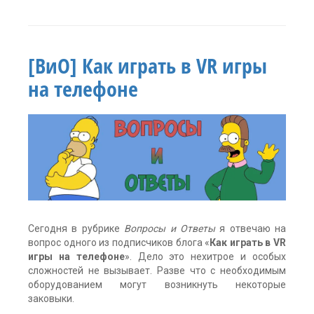
Метки:
#BeFearless
,
#янебоюсь
,
Gear
VR
,
[ВиО] Как играть в VR игры
Samsung
,
приложе
,
на телефоне
программа
виртуальной
реальности
комментария
2
Сегодня в рубрике
Вопросы и Ответы
я отвечаю на
вопрос одного из подписчиков блога «
Как играть в VR
игры на телефоне
». Дело это нехитрое и особых
сложностей не вызывает. Разве что с необходимым
оборудованием могут возникнуть некоторые
заковыки.