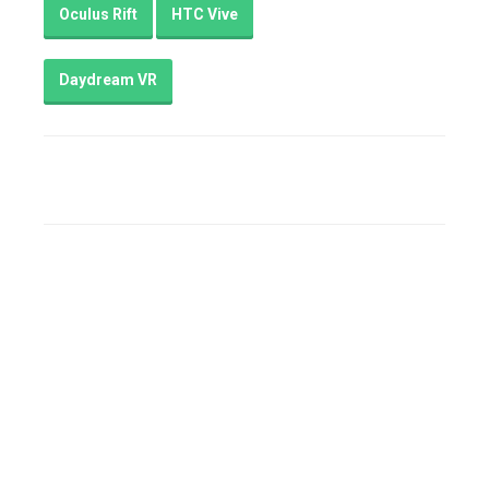
Oculus Rift
HTC Vive
экрана
комментария
4
Daydream VR