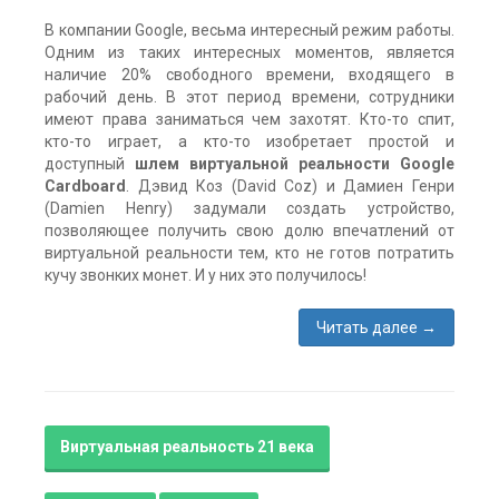
В компании Google, весьма интересный режим работы.
Одним из таких интересных моментов, является
наличие 20% свободного времени, входящего в
рабочий день. В этот период времени, сотрудники
имеют права заниматься чем захотят. Кто-то спит,
кто-то играет, а кто-то изобретает простой и
доступный
шлем виртуальной реальности Google
Cardboard
. Дэвид Коз (David Coz) и Дамиен Генри
(Damien Henry) задумали создать устройство,
позволяющее получить свою долю впечатлений от
виртуальной реальности тем, кто не готов потратить
кучу звонких монет. И у них это получилось!
Читать далее
→
Метки:
Google
Cardboard
,
обзор
,
шлем
Виртуальная реальность 21 века
виртуальной
реальности
без