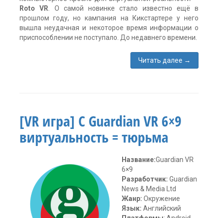
Roto VR
. О самой новинке стало известно ещё в
прошлом году, но кампания на Кикстартере у него
вышла неудачная и некоторое время информации о
приспособлении не поступало. До недавнего времени.
Читать далее
→
Метки:
Gear
VR
,
HTC
Vive
,
[VR игра] С Guardian VR 6×9
oculus
rift
,
виртуальность = тюрьма
PSVR
,
Roto
VR
,
Название:
Guardian VR
технологии
,
штуки
6×9
для
Разработчик:
Guardian
виртуальной
News & Media Ltd
реальности
Жанр:
Окружение
комментария
Язык:
Английский
4