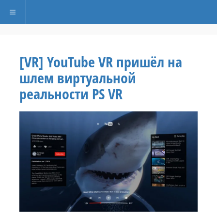
Переключить навигацию
[VR] YouTube VR пришёл на
шлем виртуальной
реальности PS VR