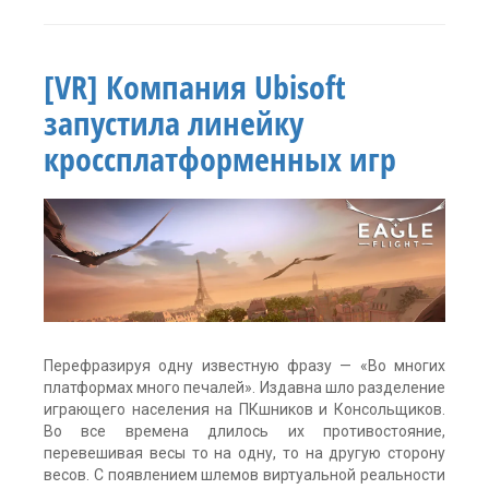
Fruit
Ninja
VR
,
Halfbrick
[VR] Компания Ubisoft
Studios
,
HTC
запустила линейку
Vive
,
oculus
кроссплатформенных игр
rift
,
PSVR
,
аркада
,
виртуальная
реальность
,
Игра
Оставить
комментарий
Перефразируя одну известную фразу — «Во многих
платформах много печалей». Издавна шло разделение
играющего населения на ПКшников и Консольщиков.
Во все времена длилось их противостояние,
перевешивая весы то на одну, то на другую сторону
весов. С появлением шлемов виртуальной реальности