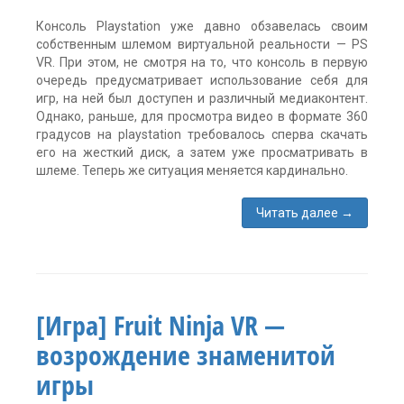
Консоль Playstation уже давно обзавелась своим
собственным шлемом виртуальной реальности — PS
VR. При этом, не смотря на то, что консоль в первую
очередь предусматривает использование себя для
игр, на ней был доступен и различный медиаконтент.
Однако, раньше, для просмотра видео в формате 360
градусов на playstation требовалось сперва скачать
его на жесткий диск, а затем уже просматривать в
шлеме. Теперь же ситуация меняется кардинально.
Читать далее
→
Метки:
360
,
PSVR
,
youtube
vr
,
[Игра] Fruit Ninja VR —
виртуальная
реальность
,
возрождение знаменитой
программа
виртуальной
игры
реальности
комментария