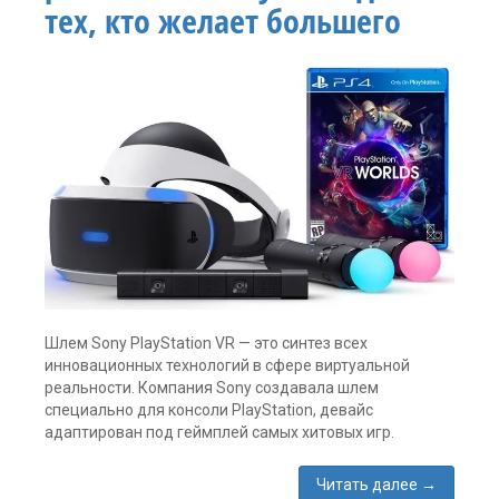
тех, кто желает большего
Expirience
,
PSVR
,
Игра
,
спорт
Оставить
комментарий
Шлем Sony PlayStation VR — это синтез всех
инновационных технологий в сфере виртуальной
реальности. Компания Sony создавала шлем
специально для консоли PlayStation, девайс
адаптирован под геймплей самых хитовых игр.
Читать далее
→