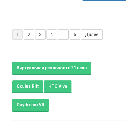
Метки:
PSVR
комментария
2
Навигация
1
2
3
4
…
6
Далее
по
записям
Виртуальная реальность 21 века
Oculus Rift
HTC Vive
Daydream VR