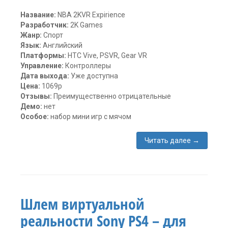
Название:
NBA 2KVR Expirience
Разработчик:
2K Games
Жанр:
Спорт
Язык:
Английский
Платформы:
HTC Vive, PSVR, Gear VR
Управление:
Контроллеры
Дата выхода:
Уже доступна
Цена:
1069р
Отзывы:
Преимущественно отрицательные
Демо:
нет
Особое:
набор мини игр с мячом
Читать далее
→
Метки:
2K
Games
,
Gear
VR
,
Шлем виртуальной
HTC
Vive
,
реальности Sony PS4 – для
NBA
2KVR