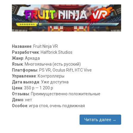
2
Название
: Fruit Ninja VR
Разработчик
: Halfbrick Studios
Жанр
: Аркада
Язык
: Многоязычна (есть русский)
Платформы
: PS VR, Oculus Rift, HTC Vive
Управление
: Контроллеры
Дата выхода
: Уже доступна
Цена
: 350 р — 1 200 р
Отзывы
: Преимущественно положительные
Демо
: нет
Особое
: игра стоя, очень подвижная
Читать далее
→
Метки: