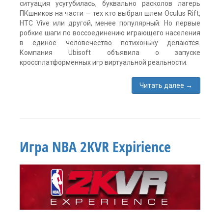
ситуация усугубилась, буквально расколов лагерь
ПКшников на части — тех кто выбрал шлем Oculus Rift,
HTC Vive или другой, менее популярный. Но первые
робкие шаги по воссоединению играющего населения
в единое человечество потихоньку делаются.
Компания Ubisoft объявила о запуске
кроссплатформенных игр виртуальной реальности.
Читать далее
→
Метки:
Eagle
Flight
,
HTC
Vive
,
Игра NBA 2KVR Expirience
oculus
rift
,
PSVR
,
Star
Trek
,
Werewolves
Within
,
новости
Один
комментарий