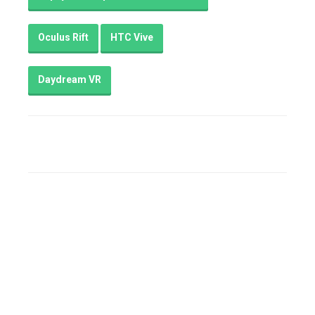
Oculus Rift
HTC Vive
Daydream VR