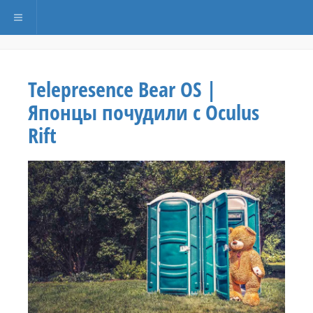
Переключить навигацию
Telepresence Bear OS |
Японцы почудили с Oculus
Rift