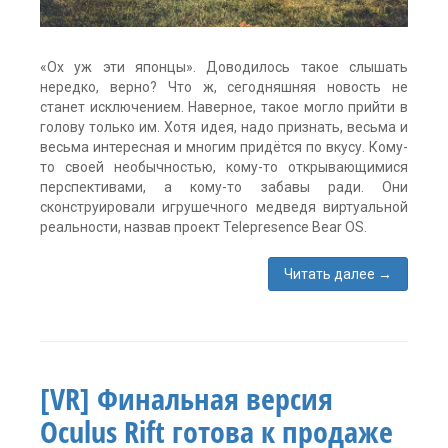
«Ох уж эти японцы». Доводилось такое слышать
нередко, верно? Что ж, сегодняшняя новость не
станет исключением. Наверное, такое могло прийти в
голову только им. Хотя идея, надо признать, весьма и
весьма интересная и многим придётся по вкусу. Кому-
то своей необычностью, кому-то открывающимися
перспективами, а кому-то забавы ради. Они
сконструировали игрушечного медведя виртуальной
реальности, назвав проект Telepresence Bear OS.
Читать далее
→
Метки:
oculus
rift
,
Telepresence
Bear
[VR] Финальная версия
OS
,
виртуальная
Oculus Rift готова к продаже
реальность
,
игрушка
,