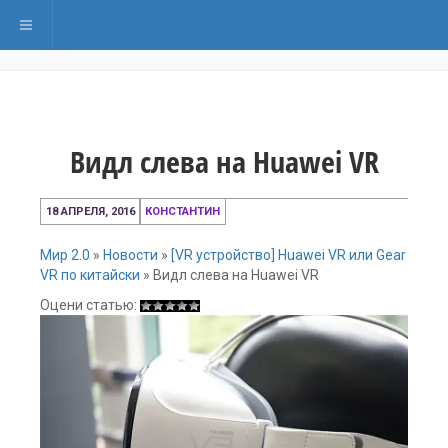
Переключить навигацию
Видл слева на Huawei VR
18
18 АПРЕЛЯ, 2016
КОНСТАНТИН
апреля,
2016
Мир 2.0
»
Новости
»
[VR устройство] Huawei VR или Gear
VR по китайски
»
Видл слева на Huawei VR
Оцени статью: