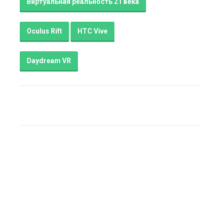
Виртуальная реальность 21 века
Oculus Rift
HTC Vive
Daydream VR