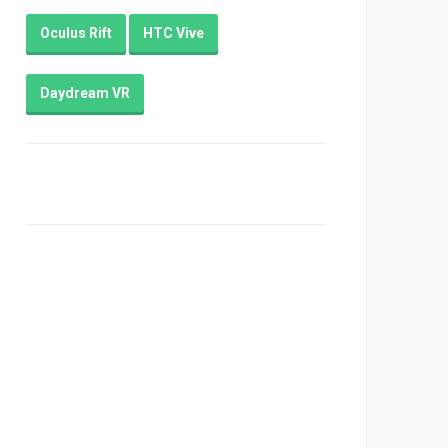
Oculus Rift
HTC Vive
Daydream VR