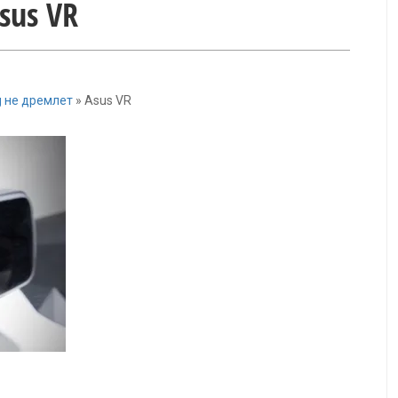
sus VR
g не дремлет
»
Asus VR