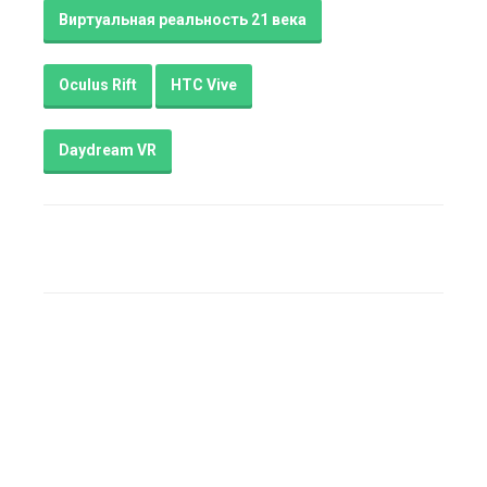
Виртуальная реальность 21 века
Oculus Rift
HTC Vive
Daydream VR