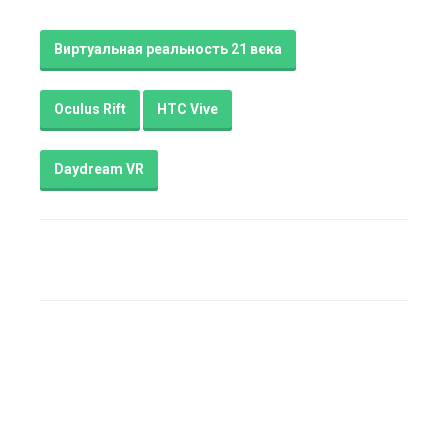
Виртуальная реальность 21 века
Oculus Rift
HTC Vive
Daydream VR