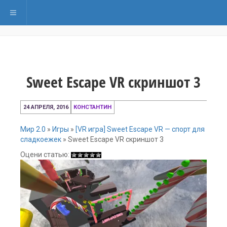
Переключить навигацию
Sweet Escape VR скриншот 3
24
24 АПРЕЛЯ, 2016
КОНСТАНТИН
апреля,
2016
Мир 2.0
»
Игры
»
[VR игра] Sweet Escape VR — спорт для
сладкоежек
»
Sweet Escape VR скриншот 3
Оцени статью: