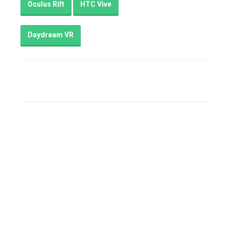
Oculus Rift
HTC Vive
Daydream VR