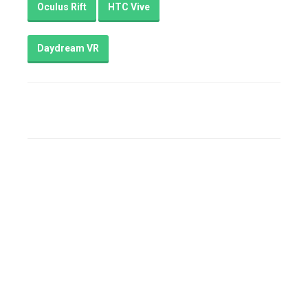
Oculus Rift
HTC Vive
Daydream VR