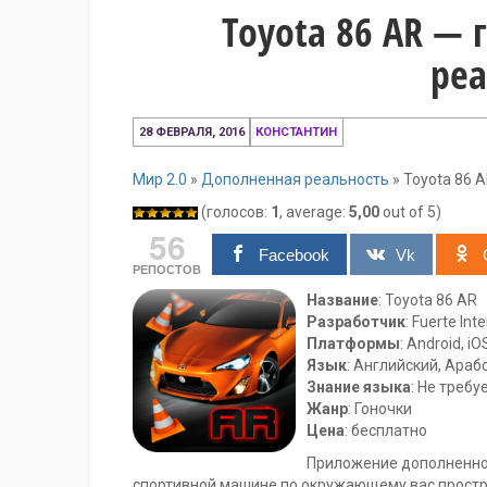
Toyota 86 AR —
реа
28
28 ФЕВРАЛЯ, 2016
КОНСТАНТИН
февраля,
2016
Мир 2.0
»
Дополненная реальность
»
Toyota 86 
(голосов:
1
, average:
5,00
out of 5)
56
Facebook
Vk
РЕПОСТОВ
Название
: Toyota 86 AR
Разработчик
: Fuerte Int
Платформы
: Android, iO
Язык
: Английский, Араб
Знание языка
: Не требу
Жанр
: Гоночки
Цена
: бесплатно
Приложение дополненно
спортивной машине по окружающему вас простр