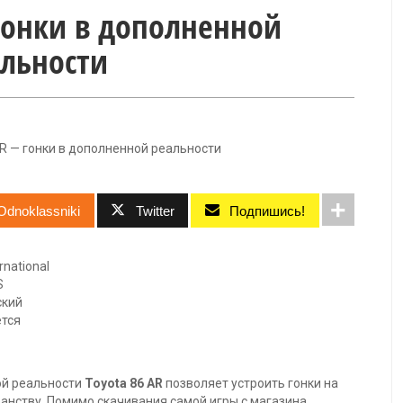
 гонки в дополненной
льности
AR — гонки в дополненной реальности
Odnoklassniki
Twitter
Подпишись!
ernational
S
ский
ется
й реальности
Toyota 86 AR
позволяет устроить гонки на
анству. Помимо скачивания самой игры с магазина