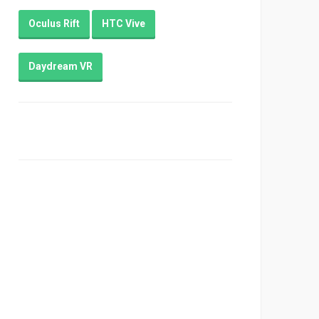
Oculus Rift
HTC Vive
Daydream VR