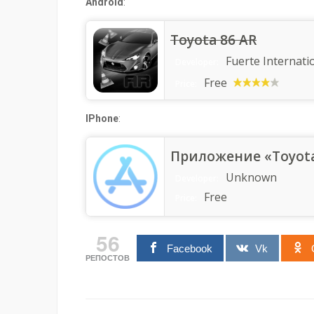
Android
:
Toyota 86 AR
Fuerte Internati
Developer:
Free
Price:
IPhone
:
Приложение «Toyota
Unknown
Developer:
Free
Price:
56
Facebook
Vk
РЕПОСТОВ