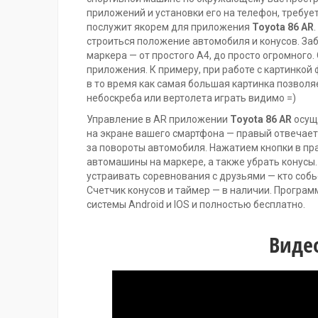
приложений и установки его на телефон, требуе
послужит якорем для приложения
Toyota 86 AR
строиться положение автомобиля и конусов. За
маркера — от простого А4, до просто огромного
приложения. К примеру, при работе с картинкой
в то время как самая большая картинка позволя
небоскреба или вертолета играть видимо =)
Управление в AR приложении
Toyota 86 AR
осущ
на экране вашего смартфона — правый отвечает
за повороты автомобиля. Нажатием кнопки в пр
автомашины на маркере, а также убрать конусы
устраивать соревнования с друзьями — кто собь
Счетчик конусов и таймер — в наличии. Програ
системы Android и IOS и полностью бесплатно.
Виде