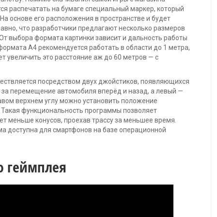
тся распечатать на бумаге специальный маркер, который
. На основе его расположения в пространстве и будет
бавно, что разработчики предлагают несколько размеров
. От выбора формата картинки зависит и дальность работы
 формата А4 рекомендуется работать в области до 1 метра,
ет увеличить это расстояние аж до 60 метров — с
ествляется посредством двух джойстиков, появляющихся
 за перемещение автомобиля вперёд и назад, а левый —
авом верхнем углу можно установить положение
. Такая функциональность программы позволяет
ет меньше конусов, проехав трассу за меньшее время.
мма доступна для смартфонов на базе операционной
о геймплея