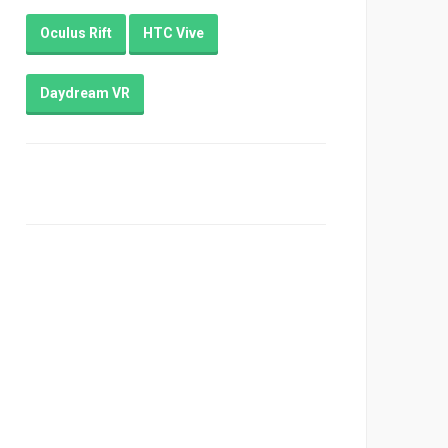
Oculus Rift
HTC Vive
Daydream VR