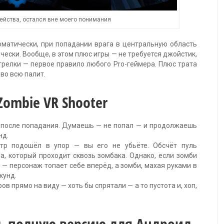
ейства, остался вне моего понимания
оматически, при попадании врага в центральную область
ески. Вообще, в этом плюс игры — не требуется джойстик,
трелки — первое правило любого Pro-геймера. Плюс трата
во всю палит.
Zombie VR Shooter
зу после попадания. Думаешь — не попал — и продолжаешь
нд.
тр подошёл в упор — вы его не убьёте. Обсчёт пуль
а, который проходит сквозь зомбака. Однако, если зомби
 — персонаж топает себе вперёд, а зомби, махая руками в
кунд.
 прямо на виду — хоть бы спрятали — а то пустота и, хоп,
ть полную версию для Андроид