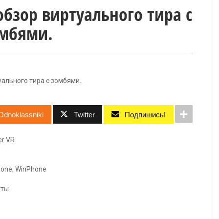
обзор виртуального тира с
мбями.
уального тира с зомбями.
Odnoklassniki
Twitter
Подпишись!
er VR
phone, WinPhone
уты