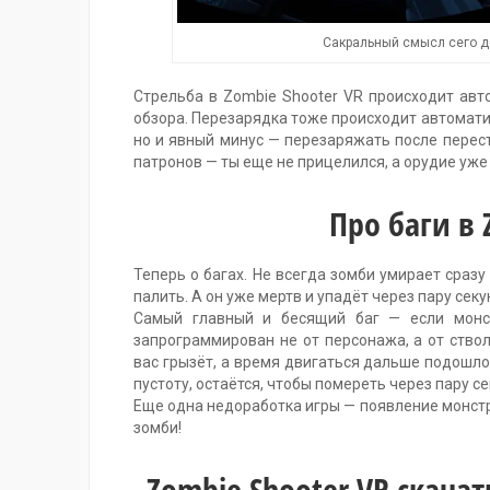
Сакральный смысл сего д
Стрельба в Zombie Shooter VR происходит авт
обзора. Перезарядка тоже происходит автоматич
но и явный минус — перезаряжать после перес
патронов — ты еще не прицелился, а орудие уже 
Про баги в 
Теперь о багах. Не всегда зомби умирает сра
палить. А он уже мертв и упадёт через пару секу
Самый главный и бесящий баг — если монс
запрограммирован не от персонажа, а от ствол
вас грызёт, а время двигаться дальше подошло
пустоту, остаётся, чтобы помереть через пару се
Еще одна недоработка игры — появление монстров
зомби!
Zombie Shooter VR скача