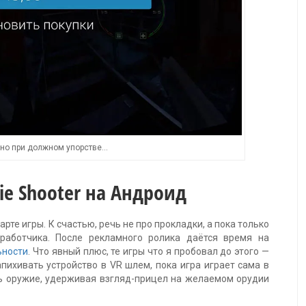
 но при должном упорстве…
e Shooter на Андроид
рте игры. К счастью, речь не про прокладки, а пока только
работчика. После рекламного ролика даётся время на
ьности
. Что явный плюс, те игры что я пробовал до этого —
апихивать устройство в VR шлем, пока игра играет сама в
ть оружие, удерживая взгляд-прицел на желаемом орудии