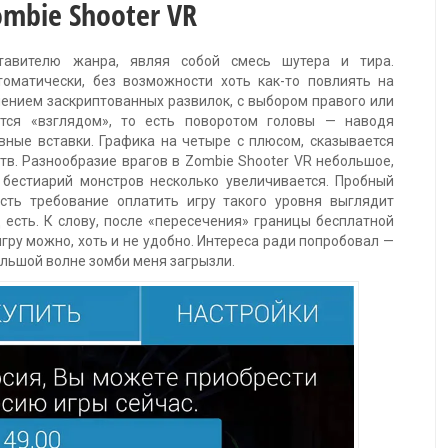
ombie Shooter VR
тавителю жанра, являя собой смесь шутера и тира.
оматически, без возможности хоть как-то повлиять на
чением заскриптованных развилок, с выбором правого или
ется «взглядом», то есть поворотом головы — наводя
вные вставки. Графика на четыре с плюсом, сказывается
тв. Разнообразие врагов в Zombie Shooter VR небольшое,
бестиарий монстров несколько увеличивается. Пробный
сть требование оплатить игру такого уровня выглядит
 есть. К слову, после «пересечения» границы бесплатной
игру можно, хоть и не удобно. Интереса ради попробовал —
ольшой волне зомби меня загрызли.