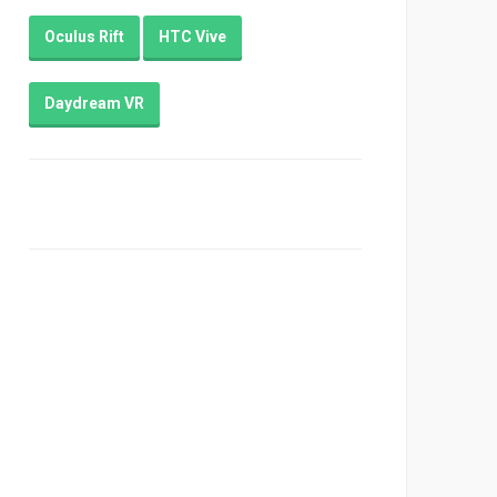
Oculus Rift
HTC Vive
Daydream VR