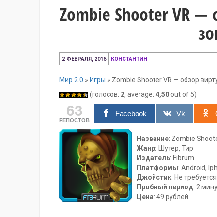
Zombie Shooter VR — 
зо
2
2 ФЕВРАЛЯ, 2016
КОНСТАНТИН
февраля,
2016
Мир 2.0
»
Игры
»
Zombie Shooter VR — обзор вирт
(голосов:
2
, average:
4,50
out of 5)
63
Facebook
Vk
РЕПОСТОВ
Название
: Zombie Shoot
Жанр:
Шутер, Тир
Издатель
: Fibrum
Платформы
: Android, I
Джойстик
: Не требуется
Пробный период
: 2 мин
Цена
: 49 рублей