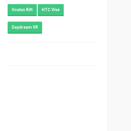
Oculus Rift
HTC Vive
Daydream VR