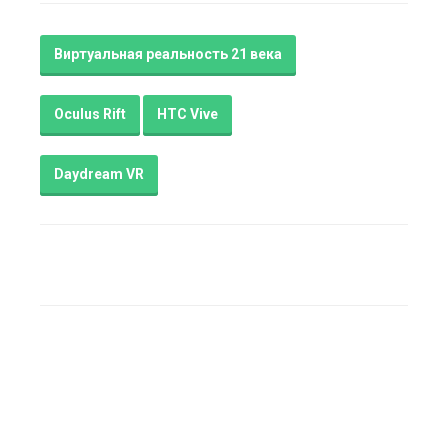
Виртуальная реальность 21 века
Oculus Rift
HTC Vive
Daydream VR