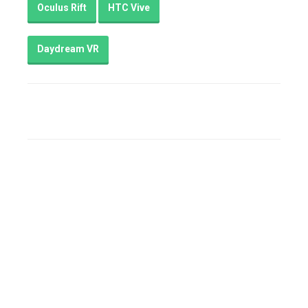
Oculus Rift
HTC Vive
Daydream VR