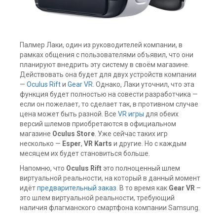
Палмер Лаки, один из руководителей компании, в
рамках общения с пользователями объявил, что они
планируют внедрить эту систему в своём магазине.
Действовать она будет для двух устройств компании
—
Oculus Rift
и
Gear VR
. Однако, Лаки уточнил, что эта
функция будет полностью на совести разработчика —
если он пожелает, то сделает так, в противном случае
цена может быть разной. Все
VR игры
для обеих
версий шлемов приобретаются в официальном
магазине
Oculus Store
. Уже сейчас таких игр
несколько —
Esper
,
VR Karts
и другие. Но с каждым
месяцем их будет становиться больше.
Напомню, что
Oculus Rift
это полноценный шлем
виртуальной реальности, на который в данный момент
идёт
предварительный заказ
. В то время как
Gear VR
–
это шлем виртуальной реальности, требующий
наличия флагманского смартфона компании Samsung.