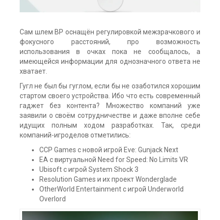
Сам шлем ВР оснащён регулировкой межзрачкового и
фокусного расстояний, про возможность
использования в очках пока не сообщалось, а
имеющейся информации для однозначного ответа не
хватает.
Гугл не был бы гуглом, если бы не озаботился хорошим
стартом своего устройства. Ибо что есть современный
гаджет без контента? Множество компаний уже
заявили о своём сотрудничестве и даже вполне себе
идущих полным ходом разработках. Так, среди
компаний-игроделов отметились:
CCP Games с новой игрой Eve: Gunjack Next
EA с виртуальной Need for Speed: No Limits VR
Ubisoft с игрой System Shock 3
Resolution Games и их проект Wonderglade
OtherWorld Entertainment с игрой Underworld
Overlord