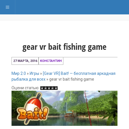
Переключить навигацию
gear vr bait fishing game
27
27 МАРТА, 2016
КОНСТАНТИН
марта,
2016
Мир 2.0
»
Игры
»
[Gear VR] Bait! — бесплатная аркадная
рыбалка для всех
»
gear vr bait fishing game
Оцени статью: