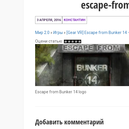
escape-fro
3
3 АПРЕЛЯ, 2016
КОНСТАНТИН
апреля,
2016
Мир 2.0
»
Игры
»
[Gear VR] Escape from Bunker 14
Оцени статью:
Escape from Bunker 14 logo
Добавить комментарий