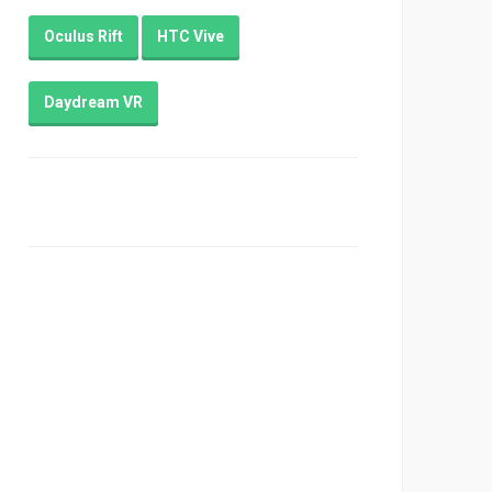
Oculus Rift
HTC Vive
Daydream VR