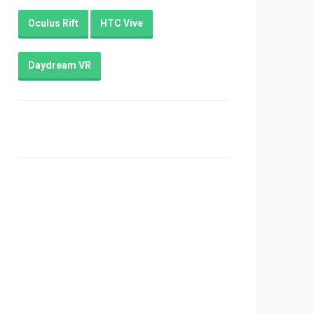
Oculus Rift
HTC Vive
Daydream VR