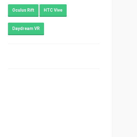
Oculus Rift
HTC Vive
Daydream VR