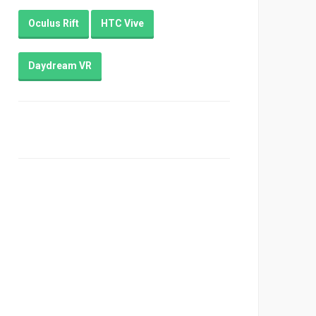
Oculus Rift
HTC Vive
Daydream VR