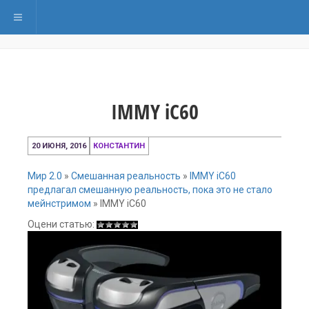
Переключить навигацию
IMMY iC60
20
20 ИЮНЯ, 2016
КОНСТАНТИН
июня,
2016
Мир 2.0
»
Смешанная реальность
»
IMMY iC60
предлагал смешанную реальность, пока это не стало
мейнстримом
»
IMMY iC60
Оцени статью: