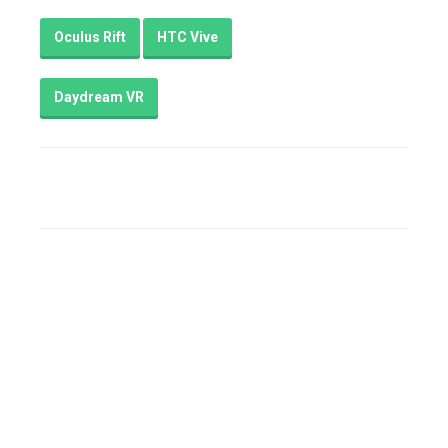
Oculus Rift
HTC Vive
Daydream VR