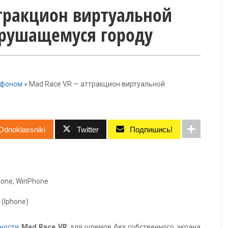
ттракцион виртуальной
 рушащемуся городу
ефоном
»
Mad Race VR — аттракцион виртуальной
Odnoklassniki
Twitter
Подпишись!
phone, WinPhone
 (Iphone)
ьности
Mad Race VR
для шлемов без собственного экрана