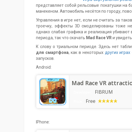
представляет собой рельсовые покатушки на б
манекеном. Автомобиль несётся по городу, повс
Управления в игре нет, если не считать за так
троечку, эффекты 3D смоделированы тоже не
однако слабая графика и реализация убивают 
периода, так что скачать
Mad Race VR
и увидеть
К слову о триальном периоде. Здесь нет табл
для смартфона
, как в некоторых
других играх 
запусков.
Android:
Mad Race VR attracti
FIBRUM
Developer:
Free
Price:
IPhone: