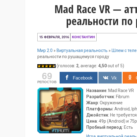
Mad Race VR — а
реальности по
11
15 ФЕВРАЛЯ, 2016
КОНСТАНТИН
декабря,
2016
Мир 2.0
»
Виртуальная реальность
»
Шлем с тел
реальности по рушащемуся городу
(голосов:
2
, average:
4,50
out of 5)
69
Facebook
Vk
РЕПОСТОВ
Название
: Mad Race VR
Разработчик
: Fibrum
Жанр
: Окружение
Платформы
: Android, I
Джойстик
: Не требуется
Цена
: 49р (Android) и 75р
Пробный период
: Есть
Игра виртуальной реал