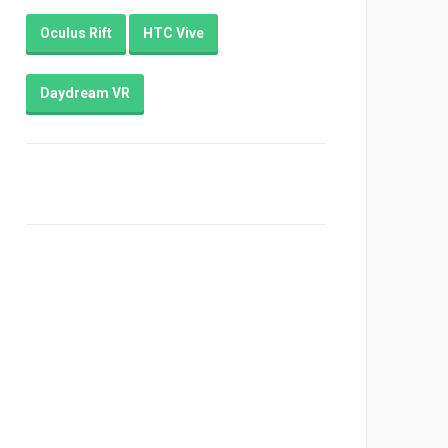
Oculus Rift
HTC Vive
Daydream VR