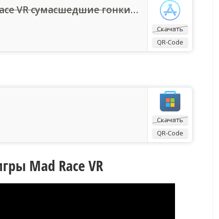
Приложение «Mad Race VR сумасшедшие гонки» — App Store
Скачать
QR-Code
Скачать
QR-Code
гры Mad Race VR