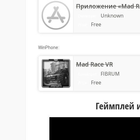
Unknown
Developer:
Free
Price:
WinPhone:
Mad Race VR
FIBRUM
Developer:
Free
Price:
Геймплей и