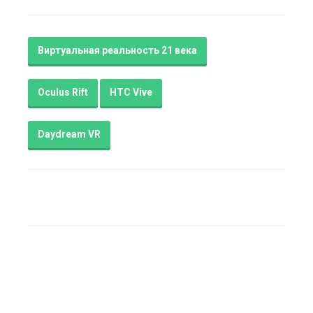
Виртуальная реальность 21 века
Oculus Rift
HTC Vive
Daydream VR