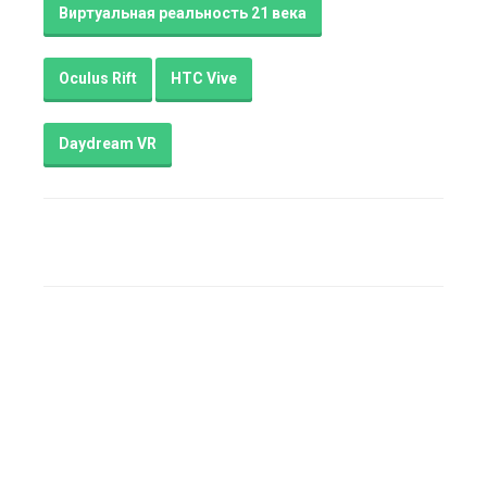
Виртуальная реальность 21 века
Oculus Rift
HTC Vive
Daydream VR