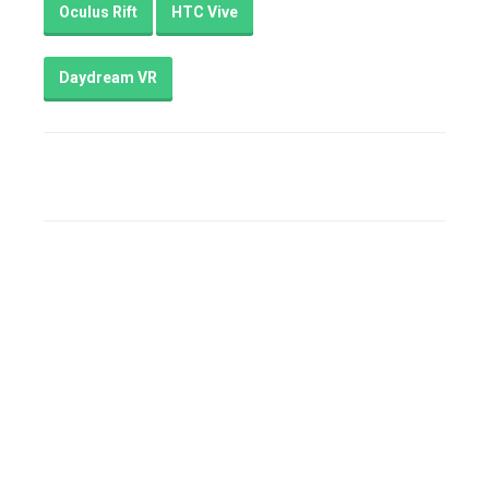
Oculus Rift
HTC Vive
Daydream VR