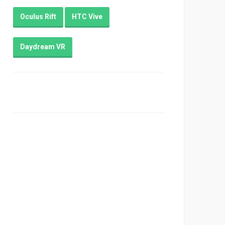
Oculus Rift
HTC Vive
Daydream VR