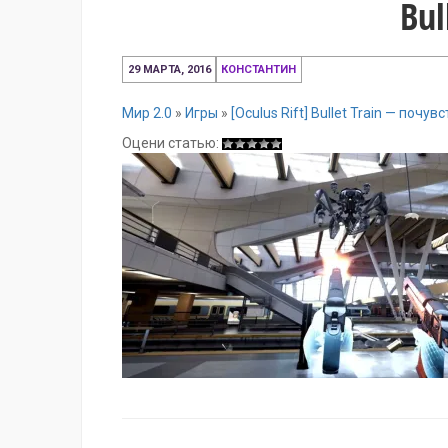
Bul
29 МАРТА, 2016
КОНСТАНТИН
Мир 2.0
»
Игры
»
[Oculus Rift] Bullet Train — почу
Оцени статью: