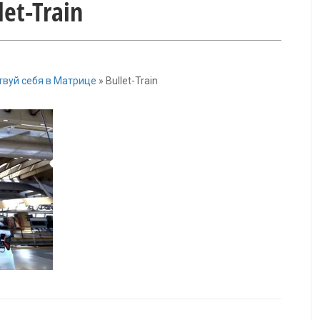
let-Train
вствуй себя в Матрице
»
Bullet-Train