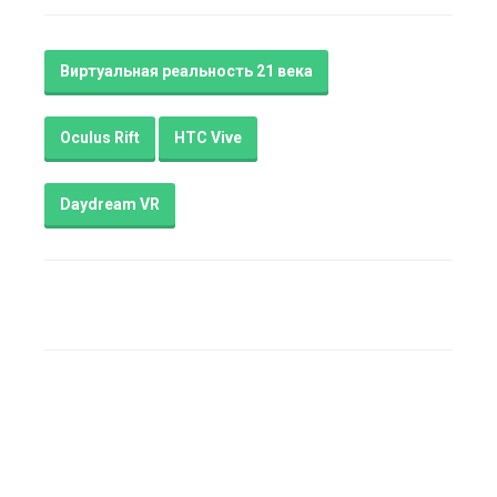
Виртуальная реальность 21 века
Oculus Rift
HTC Vive
Daydream VR