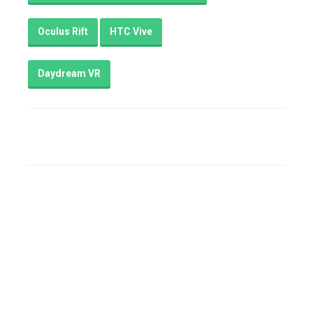
Oculus Rift
HTC Vive
Daydream VR