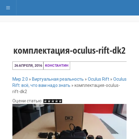
Переключить навигацию
комплектация-oculus-rift-dk2
26
26 АПРЕЛЯ, 2016
КОНСТАНТИН
апреля,
2016
Мир 2.0
»
Виртуальная реальность
»
Oculus Rift
»
Oculus
Rift: всё, что вам надо знать
»
комплектация-oculus-
rift-dk2
Оцени статью: