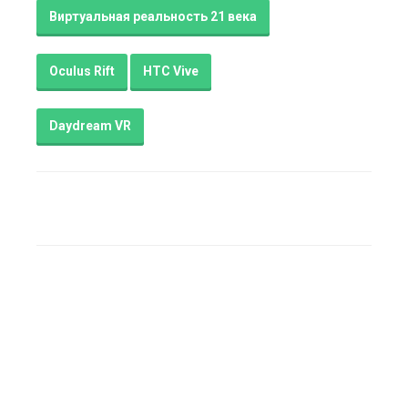
Виртуальная реальность 21 века
Oculus Rift
HTC Vive
Daydream VR