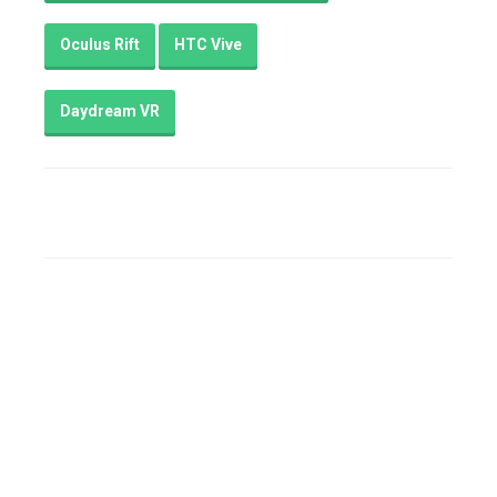
Oculus Rift
HTC Vive
Daydream VR