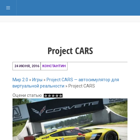
Переключить навигацию
Project CARS
24
24 ИЮНЯ, 2016
КОНСТАНТИН
июня,
2016
Мир 2.0
»
Игры
»
Project CARS — автосимулятор для
виртуальной реальности
»
Project CARS
Оцени статью: