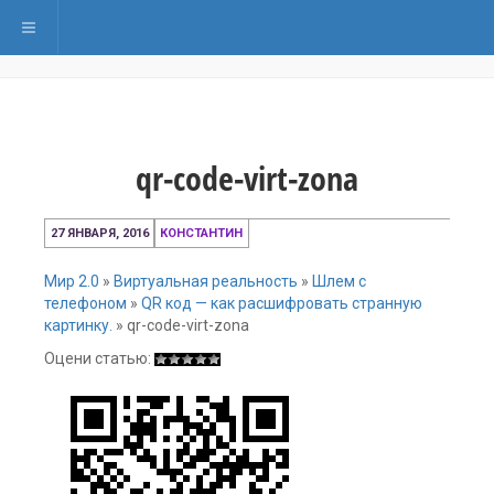
Переключить навигацию
qr-code-virt-zona
27
27 ЯНВАРЯ, 2016
КОНСТАНТИН
января,
2016
Мир 2.0
»
Виртуальная реальность
»
Шлем с
телефоном
»
QR код — как расшифровать странную
картинку.
»
qr-code-virt-zona
Оцени статью: