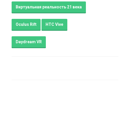
Виртуальная реальность 21 века
Oculus Rift
HTC Vive
Daydream VR