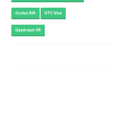
Oculus Rift
HTC Vive
Daydream VR