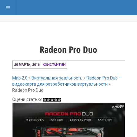
Переключить навигацию
Radeon Pro Duo
20
20 МАРТА, 2016
КОНСТАНТИН
марта,
2016
Мир 2.0
»
Виртуальная реальность
»
Radeon Pro Duo —
видеокарта для разработчиков виртуальности
»
Radeon Pro Duo
Оцени статью: