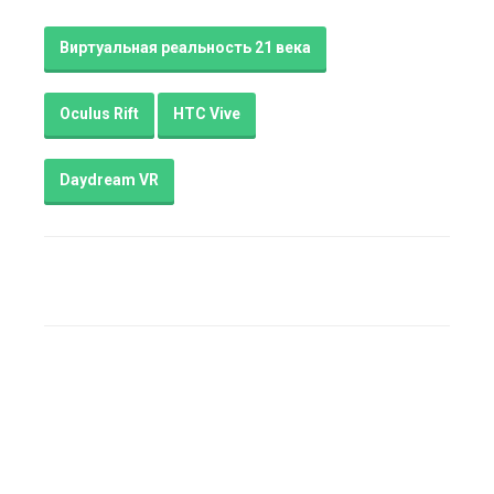
Виртуальная реальность 21 века
Oculus Rift
HTC Vive
Daydream VR