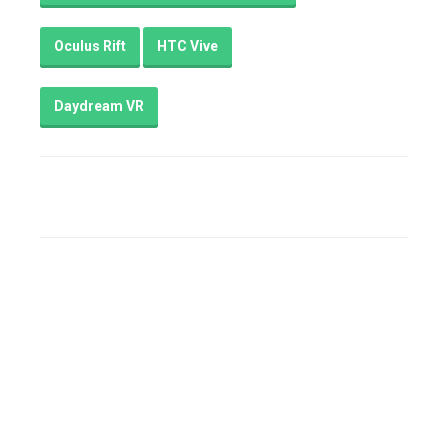
Oculus Rift
HTC Vive
Daydream VR