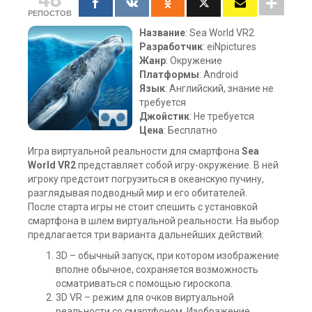
РЕПОСТОВ
Название
: Sea World VR2
Разработчик
: eiNpictures
Жанр
: Окружение
Платформы
: Android
Язык
: Английский, знание не
требуется
Джойстик
: Не требуется
Цена
: Бесплатно
Игра виртуальной реальности для смартфона
Sea
World VR2
представляет собой игру-окружение. В ней
игроку предстоит погрузиться в океанскую пучину,
разглядывая подводный мир и его обитателей.
После старта игры не стоит спешить с установкой
смартфона в шлем виртуальной реальности. На выбор
предлагается три варианта дальнейших действий:
3D – обычный запуск, при котором изображение
вполне обычное, сохраняется возможность
осматриваться с помощью гироскопа.
3D VR – режим для очков виртуальной
реальности со смартфоном. Изображение