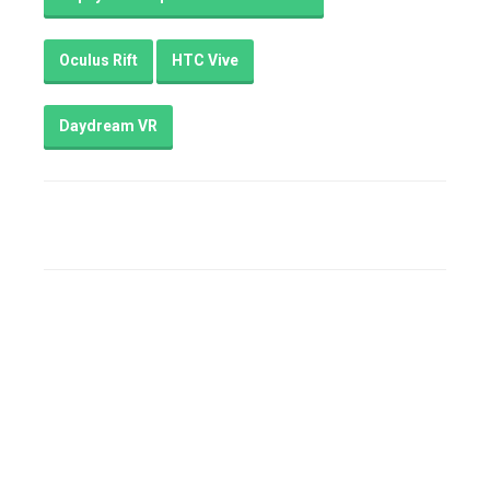
Oculus Rift
HTC Vive
Daydream VR