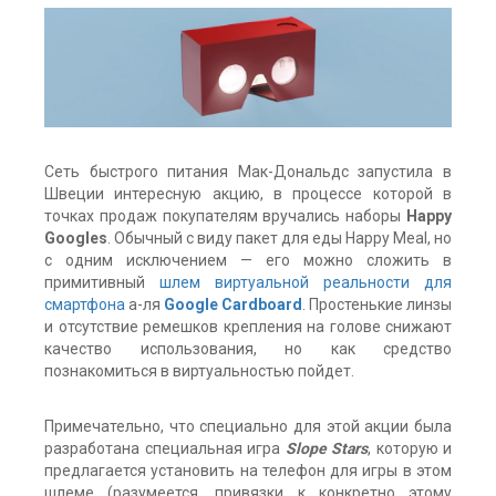
Сеть быстрого питания Мак-Дональдс запустила в
Швеции интересную акцию, в процессе которой в
точках продаж покупателям вручались наборы
Happy
Googles
. Обычный с виду пакет для еды Happy Meal, но
с одним исключением — его можно сложить в
примитивный
шлем виртуальной реальности для
смартфона
а-ля
Google Cardboard
. Простенькие линзы
и отсутствие ремешков крепления на голове снижают
качество использования, но как средство
познакомиться в виртуальностью пойдет.
Примечательно, что специально для этой акции была
разработана специальная игра
Slope Stars
, которую и
предлагается установить на телефон для игры в этом
шлеме (разумеется, привязки к конкретно этому