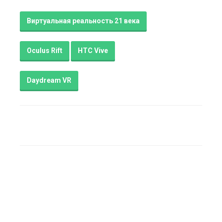
Виртуальная реальность 21 века
Oculus Rift
HTC Vive
Daydream VR