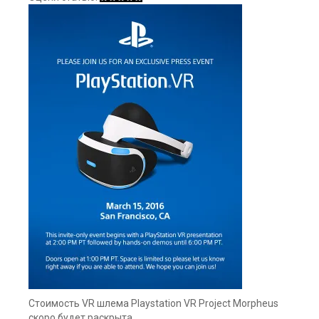
Стоимость VR шлема Playstation VR Project Morpheus
скоро будет раскрыта