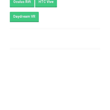
Oculus Rift
HTC Vive
Daydream VR