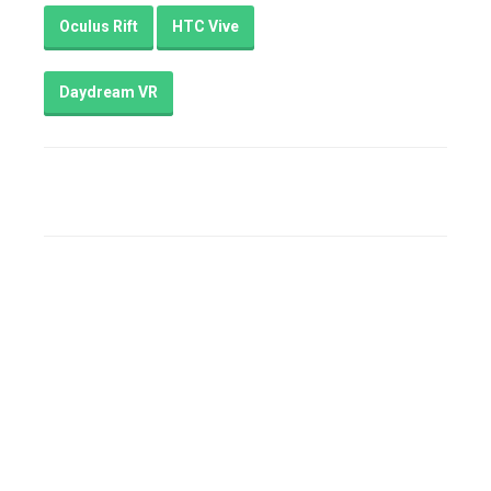
Oculus Rift
HTC Vive
Daydream VR