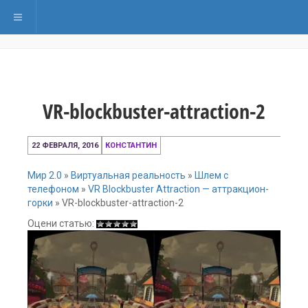
Переключить навигацию
VR-blockbuster-attraction-2
22
22 ФЕВРАЛЯ, 2016
КОНСТАНТИН
февраля,
2016
Мир 2.0
»
Виртуальная реальность
»
Шлем с
телефоном
»
VR Blockbuster Attraction — аттракцион-
горки
»
VR-blockbuster-attraction-2
Оцени статью: