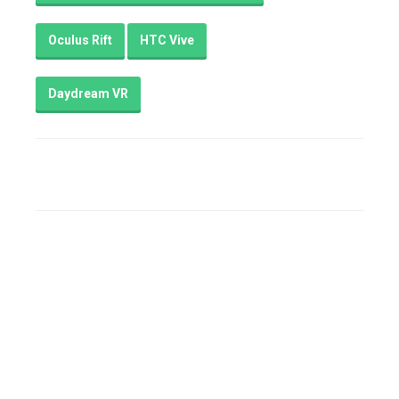
Oculus Rift
HTC Vive
Daydream VR